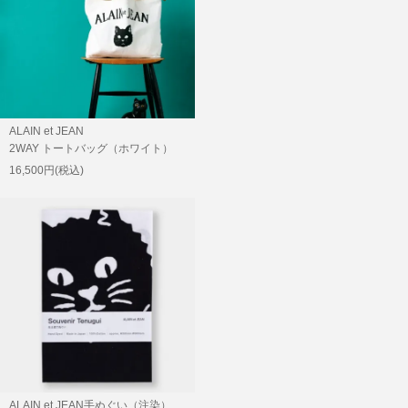
ALAIN et JEAN
2WAY トートバッグ（ホワイト）
16,500円(税込)
SOLD OUT
ALAIN et JEAN手ぬぐい（注染）