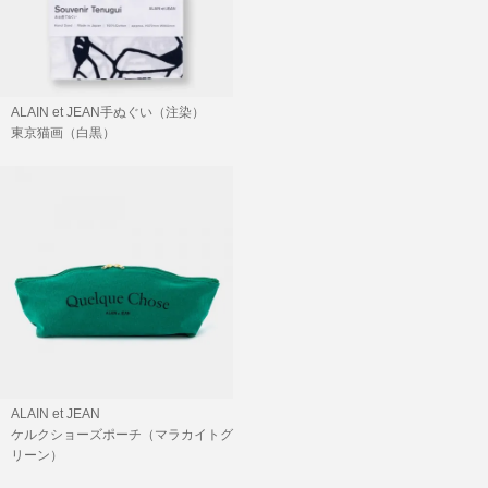
ALAIN et JEAN手ぬぐい（注染）
東京猫画（白黒）
SOLD OUT
ALAIN et JEAN
ケルクショーズポーチ（マラカイトグ
リーン）