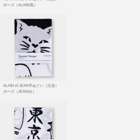
ポーズ（ALAIN/黒）
SOLD OUT
ALAIN et JEAN手ぬぐい（注染）
ポーズ（JEAN/白）
SOLD OUT