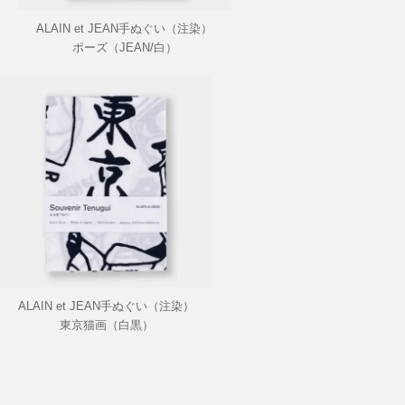
ALAIN et JEAN手ぬぐい（注染）
ポーズ（JEAN/白）
SOLD OUT
ALAIN et JEAN手ぬぐい（注染）
東京猫画（白黒）