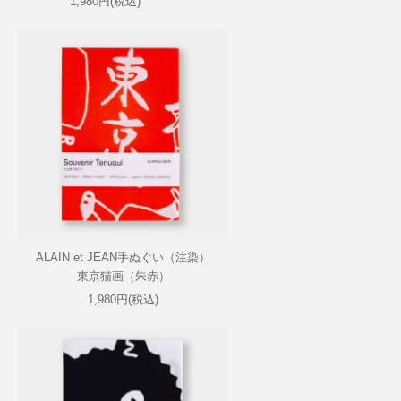
1,980円(税込)
ALAIN et JEAN手ぬぐい（注染）
東京猫画（朱赤）
1,980円(税込)
SOLD OUT