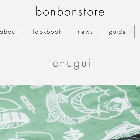
bonbonstore 公式
about
lookbook
news
guide
tenugui