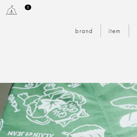
0
MY PAGE
CART
brand
item