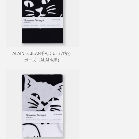
ALAIN et JEAN手ぬぐい（注染）
ポーズ（ALAIN/黒）
SOLD OUT