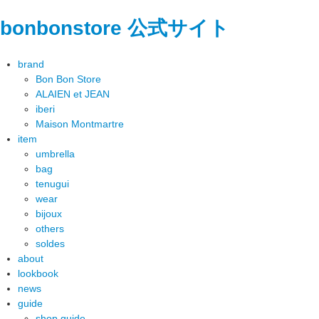
bonbonstore 公式サイト
brand
Bon Bon Store
ALAIEN et JEAN
iberi
Maison Montmartre
item
umbrella
bag
tenugui
wear
bijoux
others
soldes
about
lookbook
news
guide
shop guide