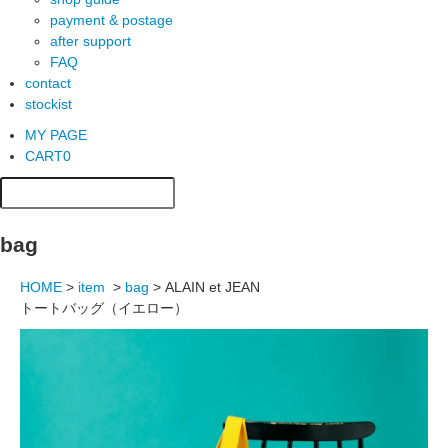
payment & postage
after support
FAQ
contact
stockist
MY PAGE
CART
0
bag
HOME
>
item
>
bag
>
ALAIN et JEAN
トートバッグ（イエロー）