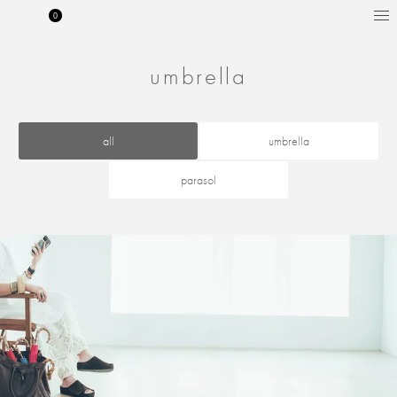
0
MY PAGE
CART
bonbonstore 公式サイト
umbrella
all
umbrella
parasol