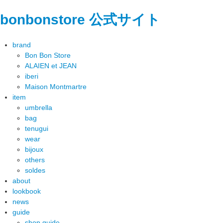
bonbonstore 公式サイト
brand
Bon Bon Store
ALAIEN et JEAN
iberi
Maison Montmartre
item
umbrella
bag
tenugui
wear
bijoux
others
soldes
about
lookbook
news
guide
shop guide