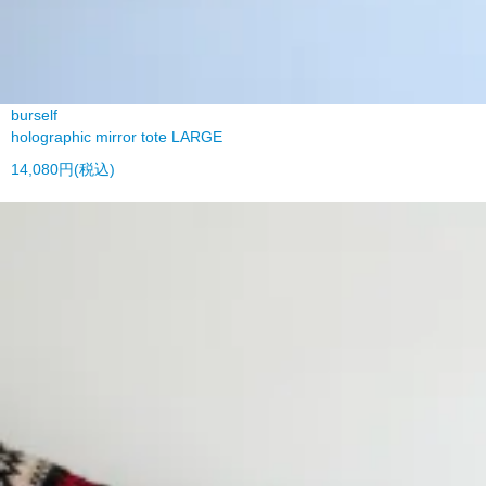
burself
holographic mirror tote LARGE
14,080円(税込)