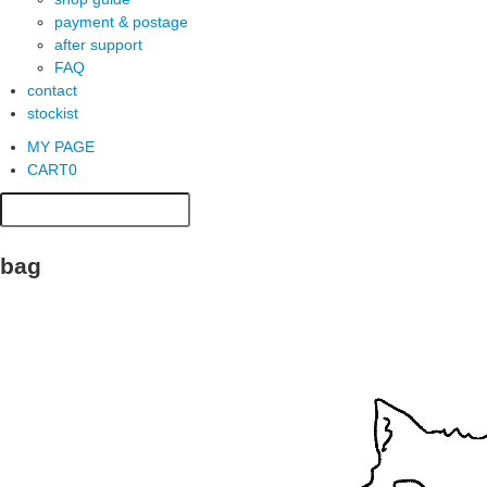
payment & postage
after support
FAQ
contact
stockist
MY PAGE
CART
0
bag