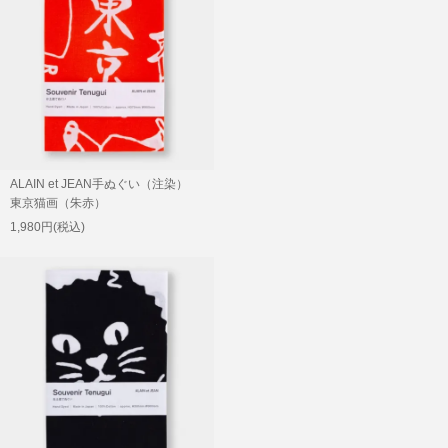
ALAIN et JEAN手ぬぐい（注染）
東京猫画（朱赤）
1,980円(税込)
SOLD OUT