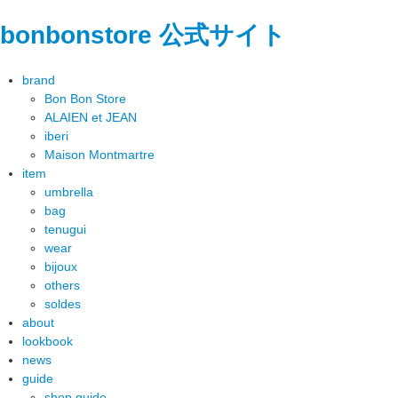
bonbonstore 公式サイト
brand
Bon Bon Store
ALAIEN et JEAN
iberi
Maison Montmartre
item
umbrella
bag
tenugui
wear
bijoux
others
soldes
about
lookbook
news
guide
shop guide