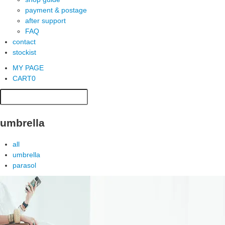
payment & postage
after support
FAQ
contact
stockist
MY PAGE
CART
0
umbrella
all
umbrella
parasol