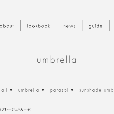
bonbon
about
lookbook
news
guide
umbrella
all
umbrella
parasol
sunshade umb
（グレージュ×カーキ）