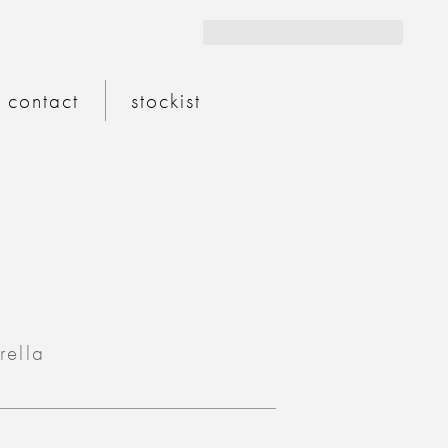
store 公式サイト
contact
stockist
rella