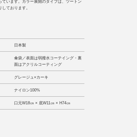
っています。カラー展開のタイプは、ツートン
りしております。
日本製
傘袋／表面は弱撥水コーテイング・裏
面はアクリルコーティング
グレージュ×カーキ
ナイロン100%
口元W18㎝ × 底W11㎝ × H74㎝