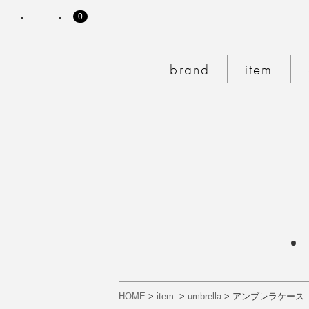
0
MY PAGE
CART
brand
item
HOME
>
item
>
umbrella
>
アンブレラケース