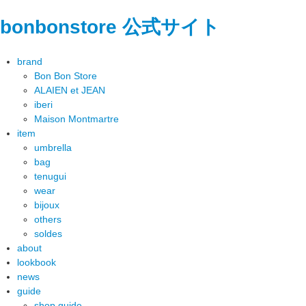
bonbonstore 公式サイト
brand
Bon Bon Store
ALAIEN et JEAN
iberi
Maison Montmartre
item
umbrella
bag
tenugui
wear
bijoux
others
soldes
about
lookbook
news
guide
shop guide