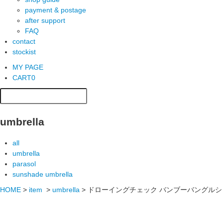
payment & postage
after support
FAQ
contact
stockist
MY PAGE
CART
0
umbrella
all
umbrella
parasol
sunshade umbrella
HOME
>
item
>
umbrella
>
ドローイングチェック バンブーバングル