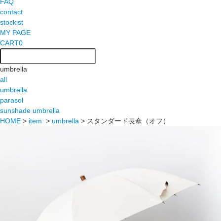
FAQ
contact
stockist
MY PAGE
CART
0
umbrella
all
umbrella
parasol
sunshade umbrella
HOME
>
item
>
umbrella
>
スタンダード長傘（オフ）