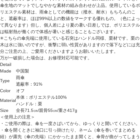
傘生地のマットでしなやかな素材の組み合わせが上品。使用しているポ
リエステル素材は、雨傘としての機能は（撥水、耐水）もちろんのこ
と、遮蔽率は、ほぼ99%以上の数値をマークする優れもの。（色によっ
て異なります）但し、個人差により夏の暑い日差しでは、ポリエステル
は輻射熱が働くので体感が暑いと感じることもございます。
✳︎こちらの傘先端に使用している石突はハンドル同様、栗材です。栗の
木は水に強いのですが、衝撃に弱い性質がありますので落下などには充
分ご注意の上、ご愛用くださいますようお願いいたします。
万が一破損した場合は、お修理対応可能です。
Detail
Made
中国製
雨傘
Type
遮蔽率：91%
Color
オフ
本体：ポリエステル100%
Material
ハンドル：栗
Size
全長71.5㎝/親骨55㎝/重さ417g
＜使用上の注意＞
・ご使用の際は、傘を一度さばいてから、ゆっくりと開いてください。
・傘を開くときに袖口に引っ掛けたり、ネーム（傘を巻いてまとめる
紐）が露先（傘の先端）にかかったまま開くと、傘骨が曲がってしまう