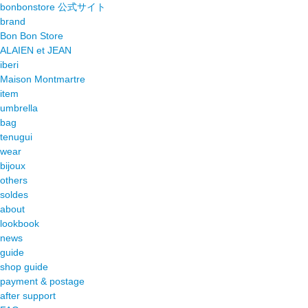
bonbonstore 公式サイト
brand
Bon Bon Store
ALAIEN et JEAN
iberi
Maison Montmartre
item
umbrella
bag
tenugui
wear
bijoux
others
soldes
about
lookbook
news
guide
shop guide
payment & postage
after support