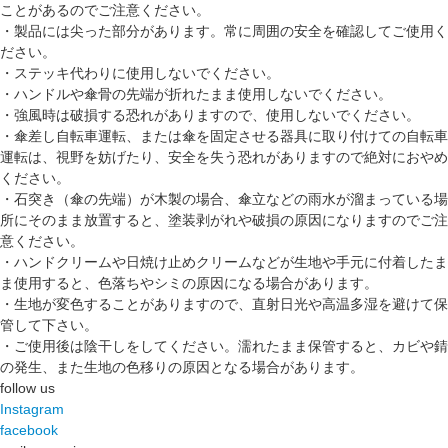
ことがあるのでご注意ください。
・製品には尖った部分があります。常に周囲の安全を確認してご使用く
ださい。
・ステッキ代わりに使用しないでください。
・ハンドルや傘骨の先端が折れたまま使用しないでください。
・強風時は破損する恐れがありますので、使用しないでください。
・傘差し自転車運転、または傘を固定させる器具に取り付けての自転車
運転は、視野を妨げたり、安全を失う恐れがありますので絶対におやめ
ください。
・石突き（傘の先端）が木製の場合、傘立などの雨水が溜まっている場
所にそのまま放置すると、塗装剥がれや破損の原因になりますのでご注
意ください。
・ハンドクリームや日焼け止めクリームなどが生地や手元に付着したま
ま使用すると、色落ちやシミの原因になる場合があります。
・生地が変色することがありますので、直射日光や高温多湿を避けて保
管して下さい。
・ご使用後は陰干しをしてください。濡れたまま保管すると、カビや錆
の発生、また生地の色移りの原因となる場合があります。
follow us
Instagram
facebook