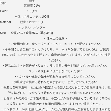
雨傘
Type
遮蔽率 91%
Color
ミックス
本体：ポリエステル100%
Material
親骨：鉄ブラック
ハンドル：バンブー
Size
全長75㎝ / 親骨55㎝ / 重さ360g
＜使用上の注意＞
・ご使用の際は、傘を一度さばいてから、ゆっくりと開いてください。
・傘を開くときに袖口に引っ掛けたり、ネーム（傘を巻いてまとめる紐）が露先
（傘の先端）にかかったまま開くと、傘骨が曲がってしまうことがあるのでご注意
ください。
・製品には尖った部分があります。常に周囲の安全を確認してご使用ください。
・ステッキ代わりに使用しないでください。
・ハンドルや傘骨の先端が折れたまま使用しないでください。
・強風時は破損する恐れがありますので、使用しないでください。
・傘差し自転車運転、または傘を固定させる器具に取り付けての自転車運転は、視
野を妨げたり、安全を失う恐れがありますので絶対におやめください。
・石突き（傘の先端）が木製の場合、傘立などの雨水が溜まっている場所にそのま
ま放置すると、塗装剥がれや破損の原因になりますのでご注意ください。
・ハンドクリームや日焼け止めクリームなどが生地や手元に付着したまま使用する