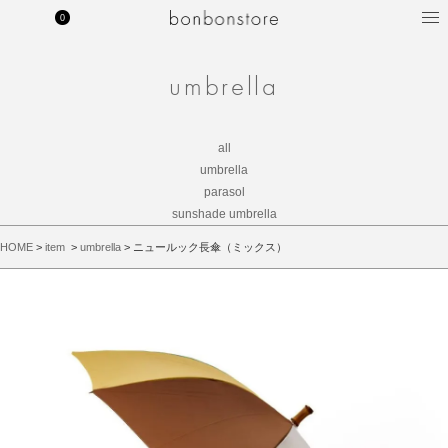
0
MY PAGE
CART
bonbonstore 公式サイト
umbrella
all
umbrella
parasol
sunshade umbrella
HOME
>
item
>
umbrella
>
ニュールック長傘（ミックス）