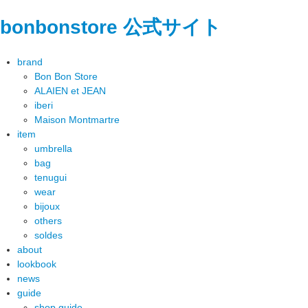
bonbonstore 公式サイト
brand
Bon Bon Store
ALAIEN et JEAN
iberi
Maison Montmartre
item
umbrella
bag
tenugui
wear
bijoux
others
soldes
about
lookbook
news
guide
shop guide