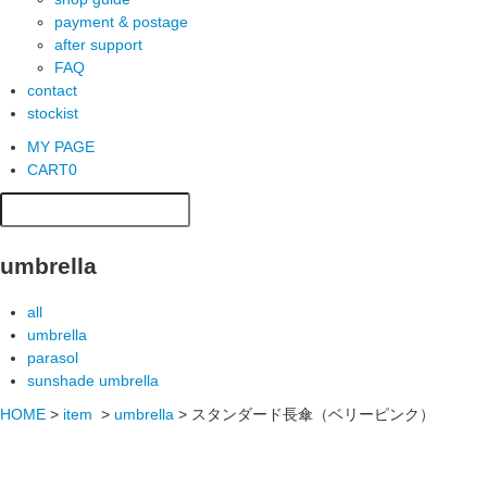
payment & postage
after support
FAQ
contact
stockist
MY PAGE
CART
0
umbrella
all
umbrella
parasol
sunshade umbrella
HOME
>
item
>
umbrella
>
スタンダード長傘（ベリーピンク）