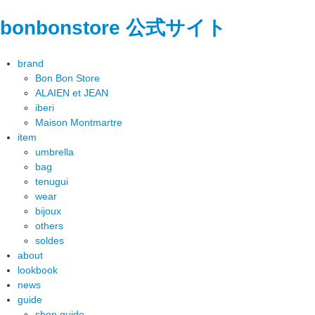
bonbonstore 公式サイト
brand
Bon Bon Store
ALAIEN et JEAN
iberi
Maison Montmartre
item
umbrella
bag
tenugui
wear
bijoux
others
soldes
about
lookbook
news
guide
shop guide