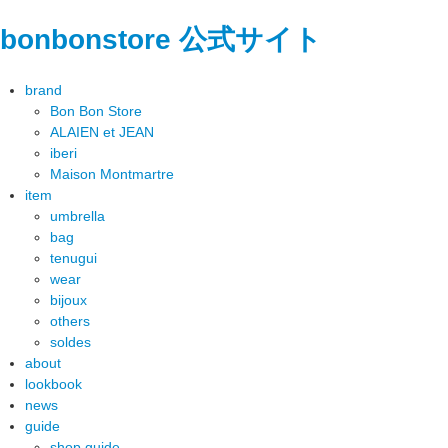
bonbonstore 公式サイト
brand
Bon Bon Store
ALAIEN et JEAN
iberi
Maison Montmartre
item
umbrella
bag
tenugui
wear
bijoux
others
soldes
about
lookbook
news
guide
shop guide