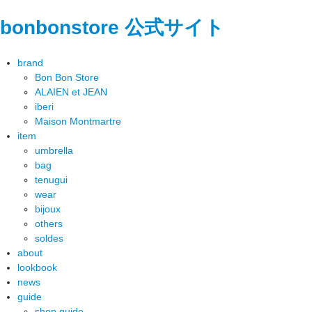
bonbonstore 公式サイト
brand
Bon Bon Store
ALAIEN et JEAN
iberi
Maison Montmartre
item
umbrella
bag
tenugui
wear
bijoux
others
soldes
about
lookbook
news
guide
shop guide