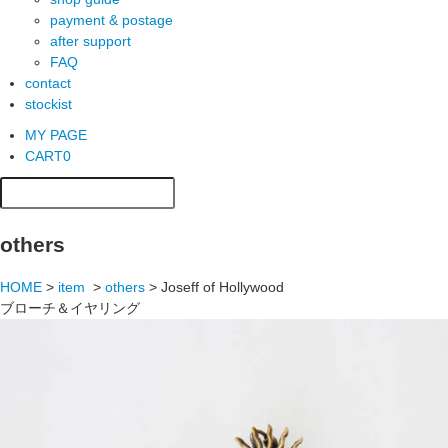
payment & postage
after support
FAQ
contact
stockist
MY PAGE
CART
0
others
HOME
>
item
>
others
>
Joseff of Hollywood
ブローチ＆イヤリング