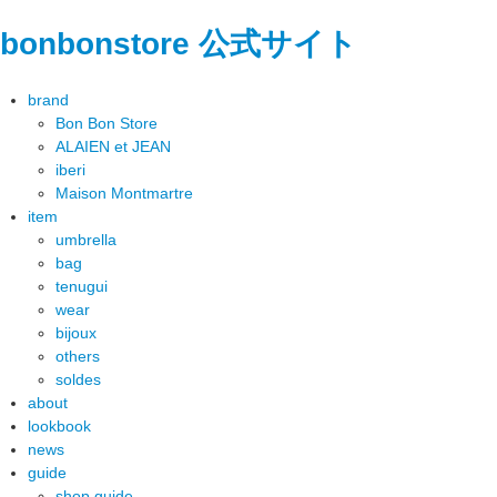
bonbonstore 公式サイト
brand
Bon Bon Store
ALAIEN et JEAN
iberi
Maison Montmartre
item
umbrella
bag
tenugui
wear
bijoux
others
soldes
about
lookbook
news
guide
shop guide